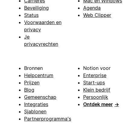
Carrières
Mac en Windows
Beveiliging
Agenda
Status
Web Clipper
Voorwaarden en
privacy
Je
privacyrechten
Bronnen
Notion voor
Helpcentrum
Enterprise
Prijzen
Start-ups
Blog
Klein bedrijf
Gemeenschap
Persoonlijk
Integraties
Ontdek meer
→
Sjablonen
Partnerprogramma's