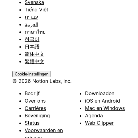
Svenska
Tiếng Việt
עברית
العربية
ภาษาไทย
한국어
日本語
简体中文
繁體中文
Cookie-instellingen
© 2026 Notion Labs, Inc.
Bedrijf
Downloaden
Over ons
iOS en Android
Carrières
Mac en Windows
Beveiliging
Agenda
Status
Web Clipper
Voorwaarden en
privacy