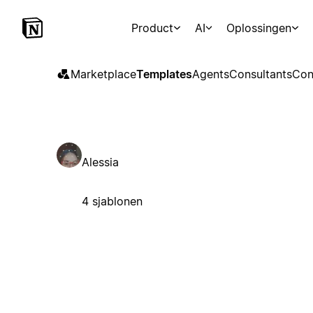
Product
AI
Oplossingen
Marketplace
Templates
Agents
Consultants
Con
Alessia
4 sjablonen