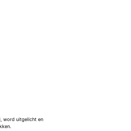
j, word uitgelicht en
ikken.