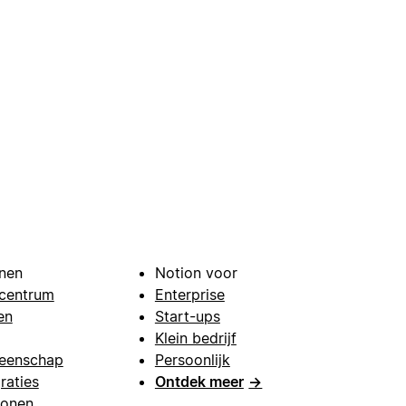
nen
Notion voor
centrum
Enterprise
en
Start-ups
Klein bedrijf
eenschap
Persoonlijk
raties
Ontdek meer
→
lonen