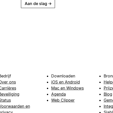
Aan de slag
→
Bedrijf
Downloaden
Bron
Over ons
iOS en Android
Help
Carrières
Mac en Windows
Prijz
Beveiliging
Agenda
Blog
Status
Web Clipper
Gem
Voorwaarden en
Integ
privacy
Sjab