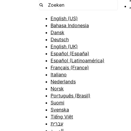
English (US)
Bahasa Indonesia
Dansk
Deutsch
English (UK)
Español (España)
Español (Latinoamérica)
Français (France)
Italiano
Nederlands
Norsk
Português (Brasil)
Suomi
Svenska
Tiếng Việt
עברית
العربية