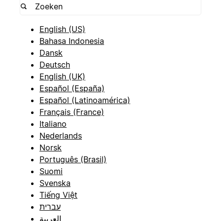
English (US)
Bahasa Indonesia
Dansk
Deutsch
English (UK)
Español (España)
Español (Latinoamérica)
Français (France)
Italiano
Nederlands
Norsk
Português (Brasil)
Suomi
Svenska
Tiếng Việt
עברית
العربية