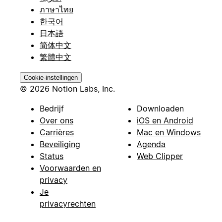
ภาษาไทย
한국어
日本語
简体中文
繁體中文
Cookie-instellingen
© 2026 Notion Labs, Inc.
Bedrijf
Downloaden
Over ons
iOS en Android
Carrières
Mac en Windows
Beveiliging
Agenda
Status
Web Clipper
Voorwaarden en
privacy
Je
privacyrechten