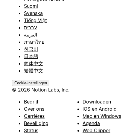
Suomi
Svenska
Tiếng Việt
עברית
العربية
ภาษาไทย
한국어
日本語
简体中文
繁體中文
Cookie-instellingen
© 2026 Notion Labs, Inc.
Bedrijf
Downloaden
Over ons
iOS en Android
Carrières
Mac en Windows
Beveiliging
Agenda
Status
Web Clipper