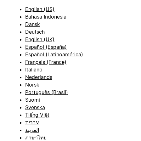
English (US)
Bahasa Indonesia
Dansk
Deutsch
English (UK)
Español (España)
Español (Latinoamérica)
Français (France)
Italiano
Nederlands
Norsk
Português (Brasil)
Suomi
Svenska
Tiếng Việt
עברית
العربية
ภาษาไทย