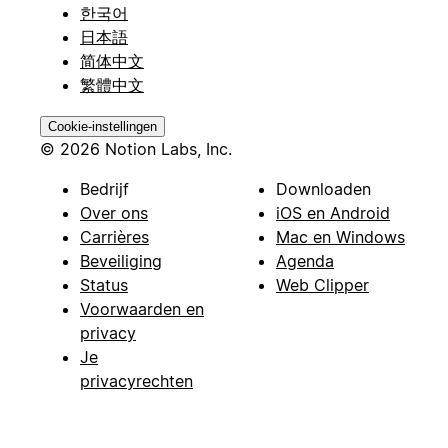
한국어
日本語
简体中文
繁體中文
Cookie-instellingen
© 2026 Notion Labs, Inc.
Bedrijf
Downloaden
Over ons
iOS en Android
Carrières
Mac en Windows
Beveiliging
Agenda
Status
Web Clipper
Voorwaarden en
privacy
Je
privacyrechten