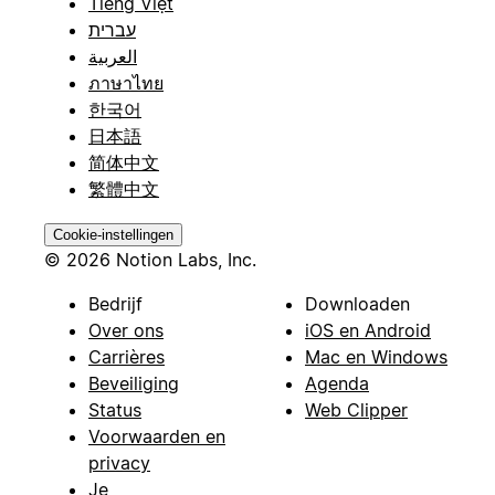
Tiếng Việt
עברית
العربية
ภาษาไทย
한국어
日本語
简体中文
繁體中文
Cookie-instellingen
© 2026 Notion Labs, Inc.
Bedrijf
Downloaden
Over ons
iOS en Android
Carrières
Mac en Windows
Beveiliging
Agenda
Status
Web Clipper
Voorwaarden en
privacy
Je