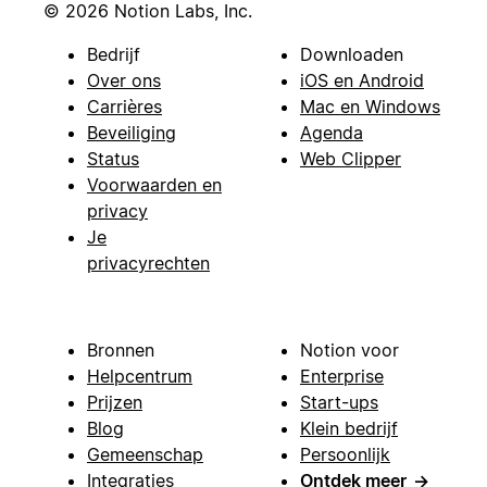
© 2026 Notion Labs, Inc.
Bedrijf
Downloaden
Over ons
iOS en Android
Carrières
Mac en Windows
Beveiliging
Agenda
Status
Web Clipper
Voorwaarden en
privacy
Je
privacyrechten
Bronnen
Notion voor
Helpcentrum
Enterprise
Prijzen
Start-ups
Blog
Klein bedrijf
Gemeenschap
Persoonlijk
Integraties
Ontdek meer
→