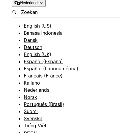
Nederlands
English (US)
Bahasa Indonesia
Dansk
Deutsch
English (UK)
Español (España)
Español (Latinoamérica)
Français (France)
Italiano
Nederlands
Norsk
Português (Brasil)
Suomi
Svenska
Tiếng Việt
עברית