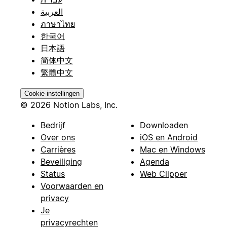
العربية
ภาษาไทย
한국어
日本語
简体中文
繁體中文
Cookie-instellingen
© 2026 Notion Labs, Inc.
Bedrijf
Downloaden
Over ons
iOS en Android
Carrières
Mac en Windows
Beveiliging
Agenda
Status
Web Clipper
Voorwaarden en
privacy
Je
privacyrechten