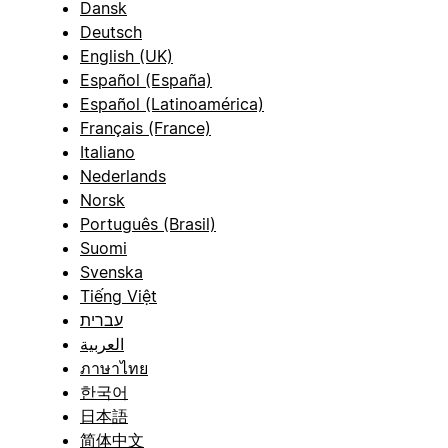
Dansk
Deutsch
English (UK)
Español (España)
Español (Latinoamérica)
Français (France)
Italiano
Nederlands
Norsk
Português (Brasil)
Suomi
Svenska
Tiếng Việt
עברית
العربية
ภาษาไทย
한국어
日本語
简体中文