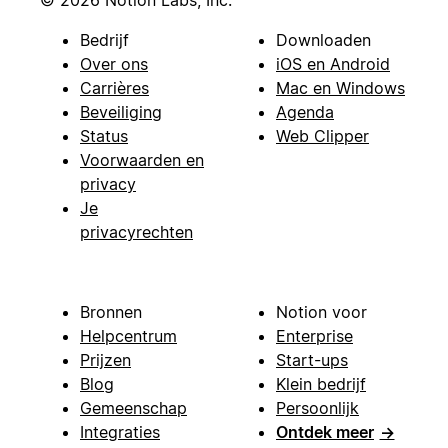
© 2026 Notion Labs, Inc.
Bedrijf
Downloaden
Over ons
iOS en Android
Carrières
Mac en Windows
Beveiliging
Agenda
Status
Web Clipper
Voorwaarden en
privacy
Je
privacyrechten
Bronnen
Notion voor
Helpcentrum
Enterprise
Prijzen
Start-ups
Blog
Klein bedrijf
Gemeenschap
Persoonlijk
Integraties
Ontdek meer
→