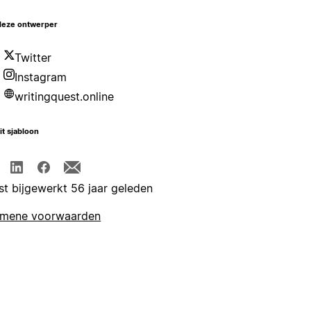
deze ontwerper
Twitter
Instagram
writingquest.online
it sjabloon
st bijgewerkt 56 jaar geleden
emene voorwaarden