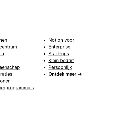
nen
Notion voor
centrum
Enterprise
en
Start-ups
Klein bedrijf
eenschap
Persoonlijk
raties
Ontdek meer
→
lonen
nerprogramma's