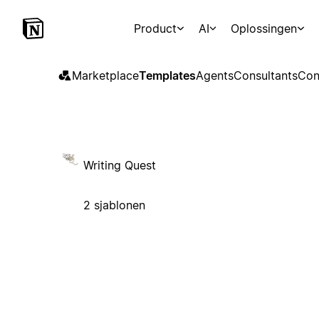
Product
AI
Oplossingen
Marketplace
Templates
Agents
Consultants
Con
Writing Quest
2 sjablonen