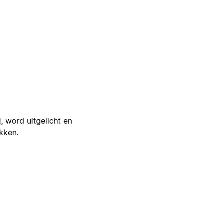
j, word uitgelicht en
ikken.