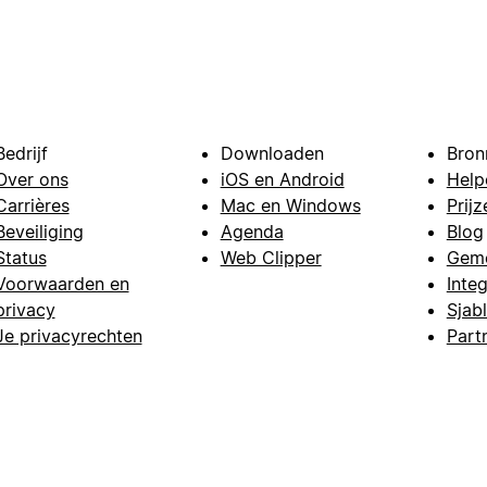
Bedrijf
Downloaden
Bron
Over ons
iOS en Android
Help
Carrières
Mac en Windows
Prijz
Beveiliging
Agenda
Blog
Status
Web Clipper
Gem
Voorwaarden en
Integ
privacy
Sjab
Je privacyrechten
Part