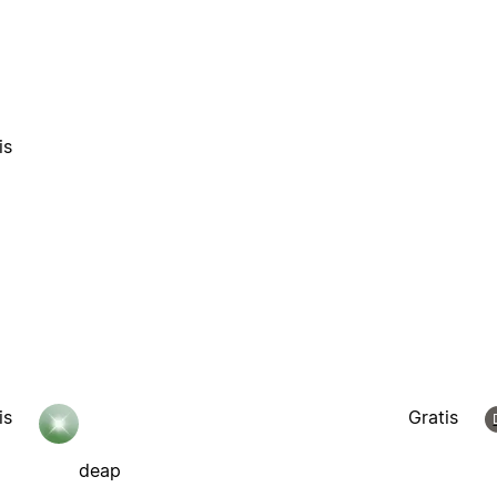
is
is
Gratis
deap