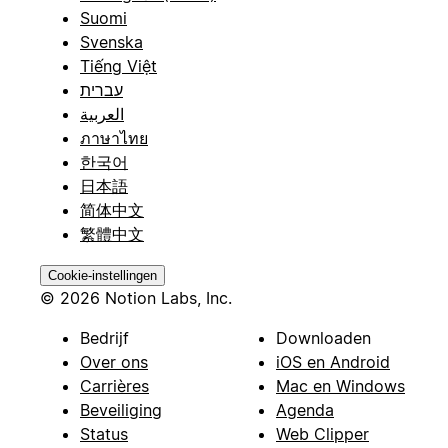
Suomi
Svenska
Tiếng Việt
עברית
العربية
ภาษาไทย
한국어
日本語
简体中文
繁體中文
Cookie-instellingen
© 2026 Notion Labs, Inc.
Bedrijf
Downloaden
Over ons
iOS en Android
Carrières
Mac en Windows
Beveiliging
Agenda
Status
Web Clipper