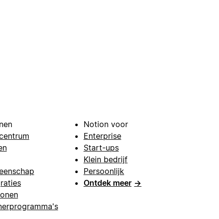
nen
Notion voor
centrum
Enterprise
en
Start-ups
Klein bedrijf
eenschap
Persoonlijk
raties
Ontdek meer
→
lonen
nerprogramma's