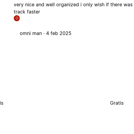
very nice and well organized i only wish if there was 
track faster
O
omni man ·
4 feb 2025
is
Gratis