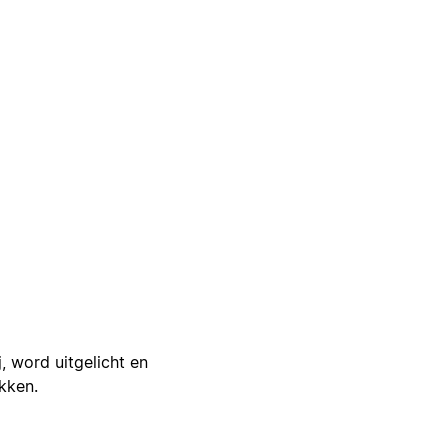
j, word uitgelicht en
ikken.