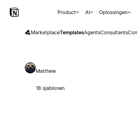
Product
AI
Oplossingen
Marketplace
Templates
Agents
Consultants
Con
Matthew
18 sjablonen