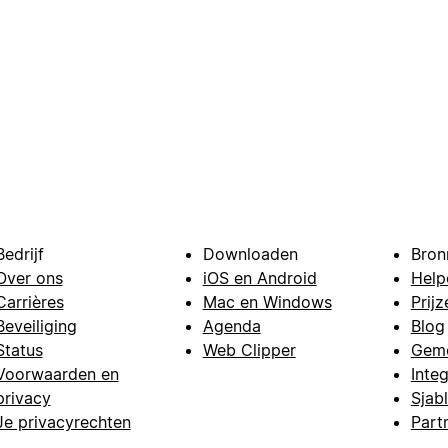
Bedrijf
Downloaden
Bron
Over ons
iOS en Android
Help
Carrières
Mac en Windows
Prijz
Beveiliging
Agenda
Blog
Status
Web Clipper
Gem
Voorwaarden en
Integ
privacy
Sjab
Je privacyrechten
Part