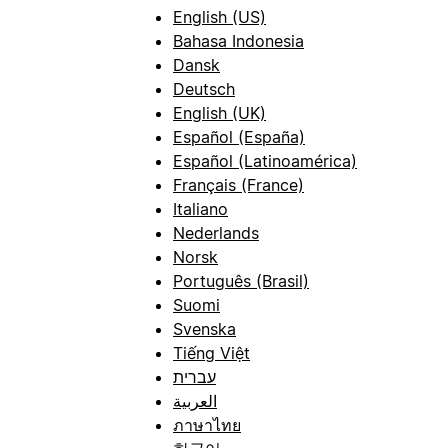
English (US)
Bahasa Indonesia
Dansk
Deutsch
English (UK)
Español (España)
Español (Latinoamérica)
Français (France)
Italiano
Nederlands
Norsk
Português (Brasil)
Suomi
Svenska
Tiếng Việt
עברית
العربية
ภาษาไทย