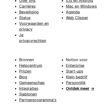
Over ons
iOS en Android
Carrières
Mac en Windows
Beveiliging
Agenda
Status
Web Clipper
Voorwaarden en
privacy
Je
privacyrechten
Bronnen
Notion voor
Helpcentrum
Enterprise
Prijzen
Start-ups
Blog
Klein bedrijf
Gemeenschap
Persoonlijk
Integraties
Ontdek meer
→
Sjablonen
Partnerprogramma's