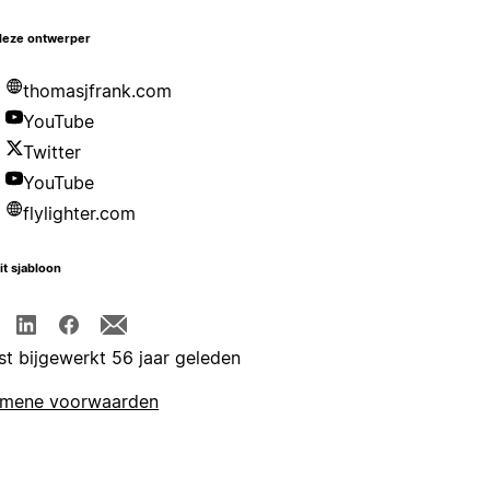
deze ontwerper
thomasjfrank.com
YouTube
Twitter
YouTube
flylighter.com
it sjabloon
st bijgewerkt 56 jaar geleden
emene voorwaarden