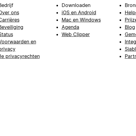
Bedrijf
Downloaden
Bron
Over ons
iOS en Android
Help
Carrières
Mac en Windows
Prijz
Beveiliging
Agenda
Blog
Status
Web Clipper
Gem
Voorwaarden en
Integ
privacy
Sjab
Je privacyrechten
Part