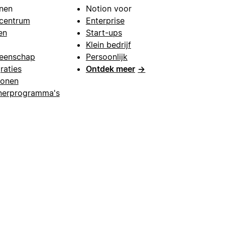
nen
Notion voor
centrum
Enterprise
en
Start-ups
Klein bedrijf
eenschap
Persoonlijk
raties
Ontdek meer
→
lonen
nerprogramma's