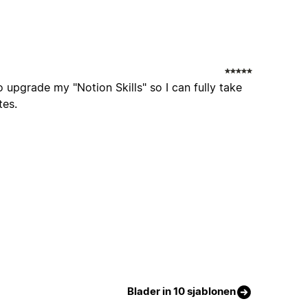
o upgrade my "Notion Skills" so I can fully take
tes.
Blader in 10 sjablonen