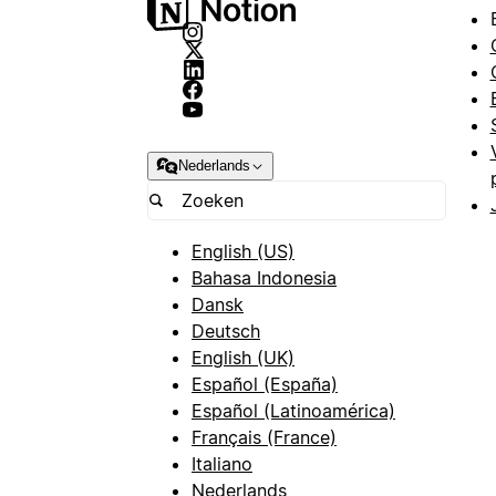
Nederlands
English (US)
Bahasa Indonesia
Dansk
Deutsch
English (UK)
Español (España)
Español (Latinoamérica)
Français (France)
Italiano
Nederlands