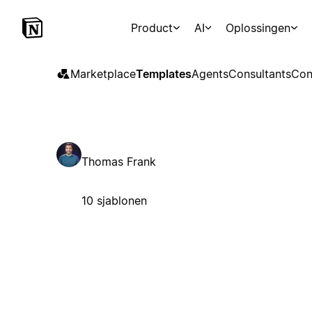
Product
AI
Oplossingen
Marketplace
Templates
Agents
Consultants
Con
Thomas Frank
10 sjablonen