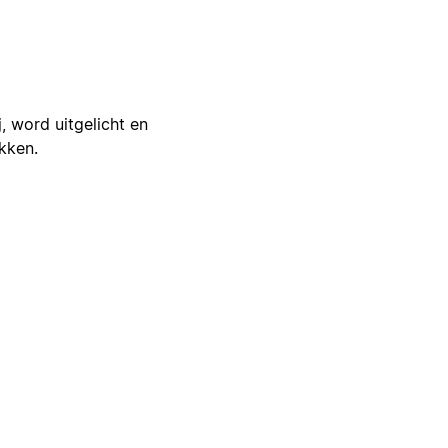
j, word uitgelicht en
ikken.