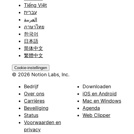
Tiếng Việt
עברית
العربية
ภาษาไทย
한국어
日本語
简体中文
繁體中文
Cookie-instellingen
© 2026 Notion Labs, Inc.
Bedrijf
Downloaden
Over ons
iOS en Android
Carrières
Mac en Windows
Beveiliging
Agenda
Status
Web Clipper
Voorwaarden en
privacy