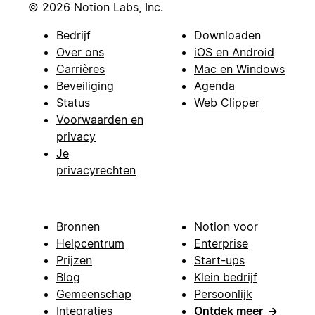
© 2026 Notion Labs, Inc.
Bedrijf
Downloaden
Over ons
iOS en Android
Carrières
Mac en Windows
Beveiliging
Agenda
Status
Web Clipper
Voorwaarden en
privacy
Je
privacyrechten
Bronnen
Notion voor
Helpcentrum
Enterprise
Prijzen
Start-ups
Blog
Klein bedrijf
Gemeenschap
Persoonlijk
Integraties
Ontdek meer
→