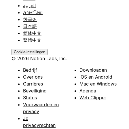
العربية
ภาษาไทย
한국어
日本語
简体中文
繁體中文
Cookie-instellingen
© 2026 Notion Labs, Inc.
Bedrijf
Downloaden
Over ons
iOS en Android
Carrières
Mac en Windows
Beveiliging
Agenda
Status
Web Clipper
Voorwaarden en
privacy
Je
privacyrechten