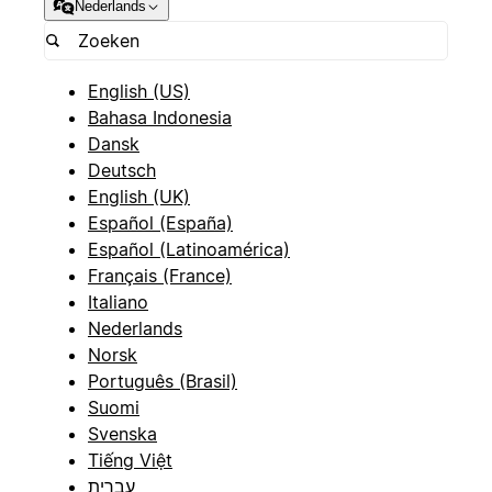
Nederlands
English (US)
Bahasa Indonesia
Dansk
Deutsch
English (UK)
Español (España)
Español (Latinoamérica)
Français (France)
Italiano
Nederlands
Norsk
Português (Brasil)
Suomi
Svenska
Tiếng Việt
עברית