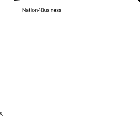
Nation4Business
s,