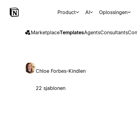
Product
AI
Oplossingen
Marketplace
Templates
Agents
Consultants
Con
Chloe Forbes-Kindlen
22 sjablonen