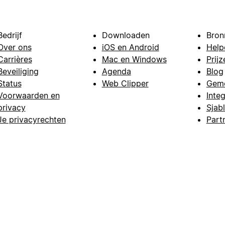
Bedrijf
Downloaden
Bron
Over ons
iOS en Android
Help
Carrières
Mac en Windows
Prijz
Beveiliging
Agenda
Blog
Status
Web Clipper
Gem
Voorwaarden en
Integ
privacy
Sjab
Je privacyrechten
Part