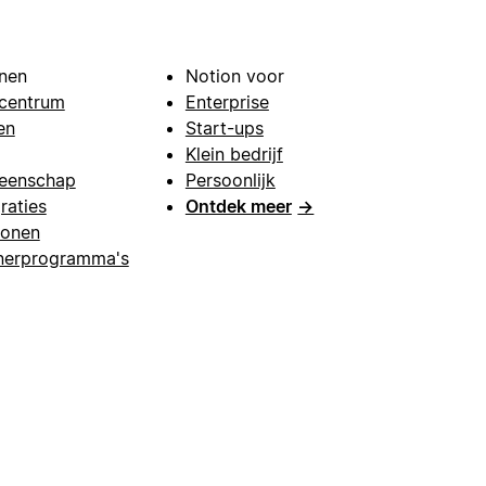
nen
Notion voor
centrum
Enterprise
en
Start-ups
Klein bedrijf
eenschap
Persoonlijk
raties
Ontdek meer
→
lonen
nerprogramma's