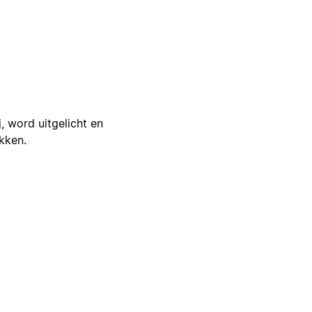
j, word uitgelicht en
ikken.