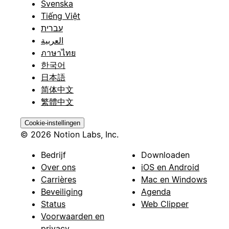
Svenska
Tiếng Việt
עברית
العربية
ภาษาไทย
한국어
日本語
简体中文
繁體中文
Cookie-instellingen
© 2026 Notion Labs, Inc.
Bedrijf
Downloaden
Over ons
iOS en Android
Carrières
Mac en Windows
Beveiliging
Agenda
Status
Web Clipper
Voorwaarden en
privacy