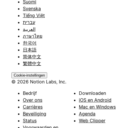
Suomi
Svenska
Tiếng Việt
עברית
العربية
ภาษาไทย
한국어
日本語
简体中文
繁體中文
Cookie-instellingen
© 2026 Notion Labs, Inc.
Bedrijf
Downloaden
Over ons
iOS en Android
Carrières
Mac en Windows
Beveiliging
Agenda
Status
Web Clipper
Voorwaarden en