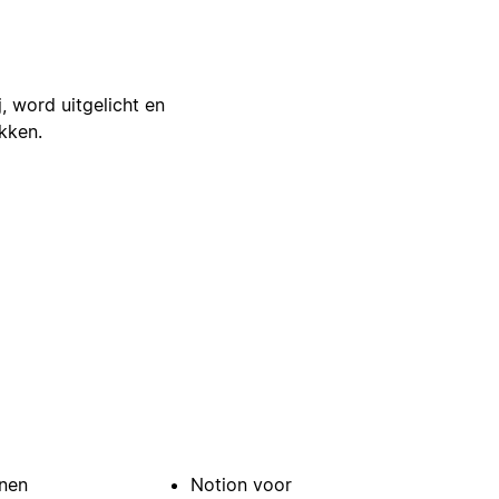
j, word uitgelicht en
ikken.
nen
Notion voor