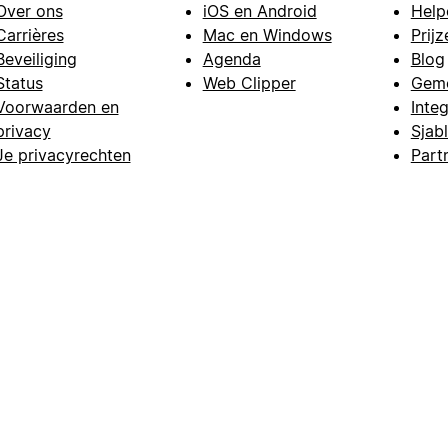
Over ons
iOS en Android
Help
Carrières
Mac en Windows
Prijz
Beveiliging
Agenda
Blog
Status
Web Clipper
Gem
Voorwaarden en
Integ
privacy
Sjab
Je privacyrechten
Part