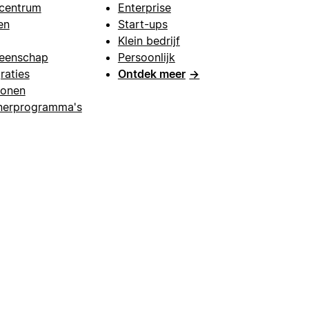
centrum
Enterprise
en
Start-ups
Klein bedrijf
eenschap
Persoonlijk
raties
Ontdek meer
→
lonen
nerprogramma's