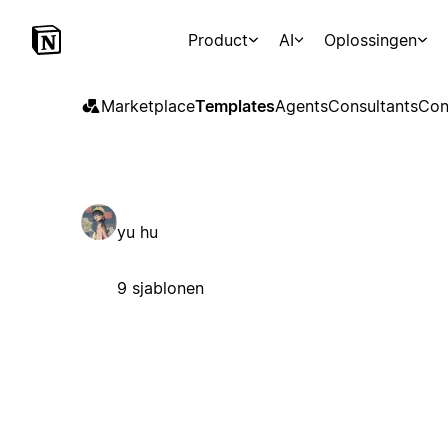
Product
AI
Oplossingen
Marketplace
Templates
Agents
Consultants
Con
yu hu
9 sjablonen