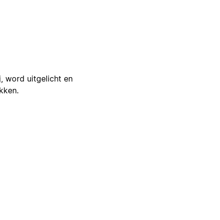
j, word uitgelicht en
ikken.