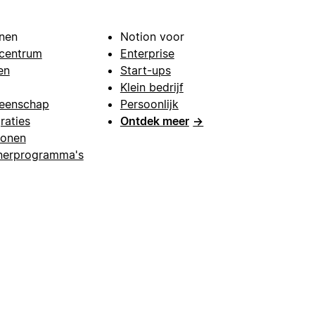
nen
Notion voor
centrum
Enterprise
en
Start-ups
Klein bedrijf
eenschap
Persoonlijk
raties
Ontdek meer
→
lonen
nerprogramma's