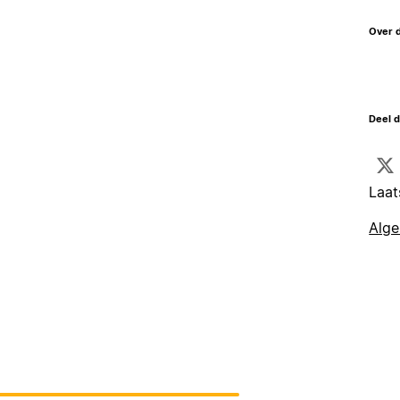
Over 
Deel d
Laat
Alg