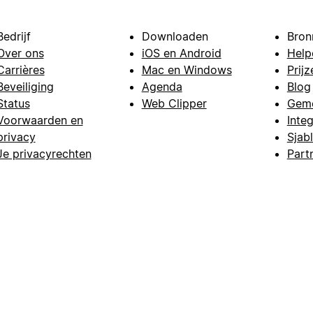
Bedrijf
Downloaden
Bron
Over ons
iOS en Android
Help
Carrières
Mac en Windows
Prijz
Beveiliging
Agenda
Blog
Status
Web Clipper
Gem
Voorwaarden en
Integ
privacy
Sjab
Je privacyrechten
Part