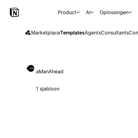
Product
AI
Oplossingen
Marketplace
Templates
Agents
Consultants
Con
aManAhead
1 sjabloon