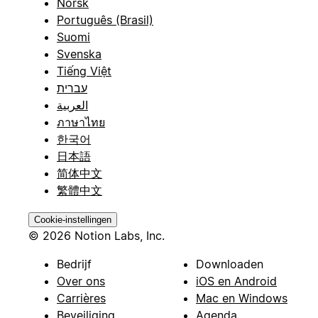
Norsk
Português (Brasil)
Suomi
Svenska
Tiếng Việt
עברית
العربية
ภาษาไทย
한국어
日本語
简体中文
繁體中文
Cookie-instellingen
© 2026 Notion Labs, Inc.
Bedrijf
Downloaden
Over ons
iOS en Android
Carrières
Mac en Windows
Beveiliging
Agenda