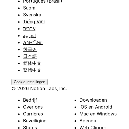
Português (Brasil)
Suomi
Svenska
Tiếng Việt
עברית
العربية
ภาษาไทย
한국어
日本語
简体中文
繁體中文
Cookie-instellingen
© 2026 Notion Labs, Inc.
Bedrijf
Downloaden
Over ons
iOS en Android
Carrières
Mac en Windows
Beveiliging
Agenda
Status
Web Clipper