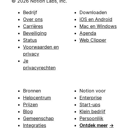
© 2026 Notion Labs, Inc.
Bedrijf
Downloaden
Over ons
iOS en Android
Carrières
Mac en Windows
Beveiliging
Agenda
Status
Web Clipper
Voorwaarden en
privacy
Je
privacyrechten
Bronnen
Notion voor
Helpcentrum
Enterprise
Prijzen
Start-ups
Blog
Klein bedrijf
Gemeenschap
Persoonlijk
Integraties
Ontdek meer
→