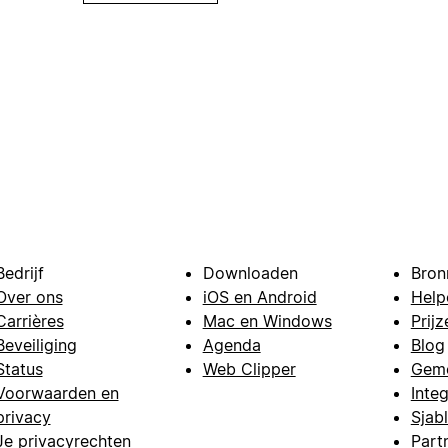
Bedrijf
Downloaden
Bron
Over ons
iOS en Android
Help
Carrières
Mac en Windows
Prijz
Beveiliging
Agenda
Blog
Status
Web Clipper
Gem
Voorwaarden en
Integ
privacy
Sjab
Je privacyrechten
Part