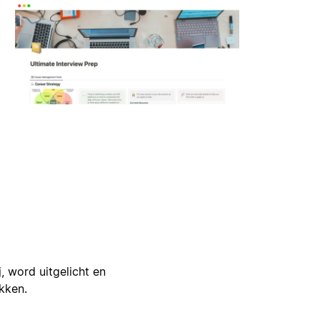
j, word uitgelicht en
ikken.