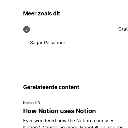
Meer zoals dit
Grat
S
Sagar Palsapure
Gerelateerde content
Notion HQ
How Notion uses Notion
Ever wondered how the Notion team uses
Notion? Wonder no more. Hopefully it inspires