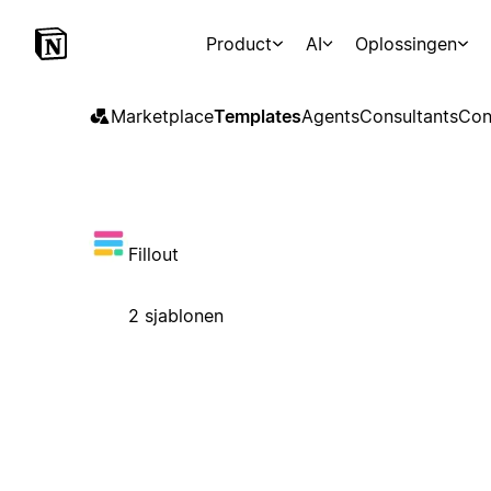
Product
AI
Oplossingen
Marketplace
Templates
Agents
Consultants
Con
Fillout
2 sjablonen