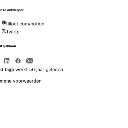
deze ontwerper
fillout.com/notion
Twitter
it sjabloon
st bijgewerkt 56 jaar geleden
emene voorwaarden