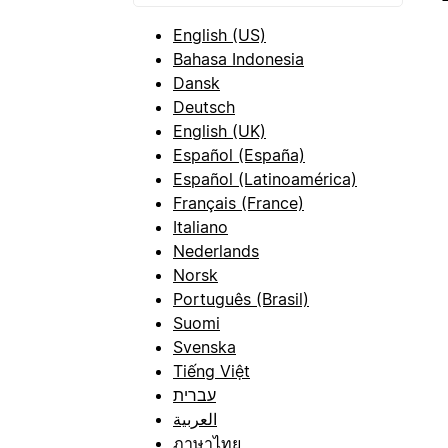
English (US)
Bahasa Indonesia
Dansk
Deutsch
English (UK)
Español (España)
Español (Latinoamérica)
Français (France)
Italiano
Nederlands
Norsk
Português (Brasil)
Suomi
Svenska
Tiếng Việt
עברית
العربية
ภาษาไทย