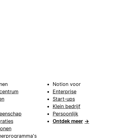
nen
Notion voor
centrum
Enterprise
en
Start-ups
Klein bedrijf
eenschap
Persoonlijk
raties
Ontdek meer
→
lonen
nerprogramma's