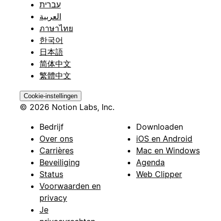
עברית
العربية
ภาษาไทย
한국어
日本語
简体中文
繁體中文
Cookie-instellingen
© 2026 Notion Labs, Inc.
Bedrijf
Downloaden
Over ons
iOS en Android
Carrières
Mac en Windows
Beveiliging
Agenda
Status
Web Clipper
Voorwaarden en
privacy
Je