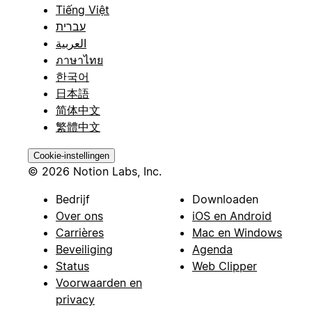
Tiếng Việt
עברית
العربية
ภาษาไทย
한국어
日本語
简体中文
繁體中文
Cookie-instellingen
© 2026 Notion Labs, Inc.
Bedrijf
Downloaden
Over ons
iOS en Android
Carrières
Mac en Windows
Beveiliging
Agenda
Status
Web Clipper
Voorwaarden en
privacy