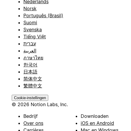
Nederlands
Norsk
Português (Brasil)
Suomi
Svenska
Tiếng Việt
עברית
العربية
ภาษาไทย
한국어
日本語
简体中文
繁體中文
Cookie-instellingen
© 2026 Notion Labs, Inc.
Bedrijf
Downloaden
Over ons
iOS en Android
Carrières
Mac en Windows