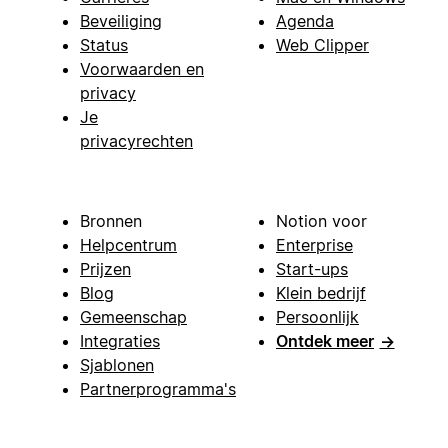
Beveiliging
Agenda
Status
Web Clipper
Voorwaarden en
privacy
Je
privacyrechten
Bronnen
Notion voor
Helpcentrum
Enterprise
Prijzen
Start-ups
Blog
Klein bedrijf
Gemeenschap
Persoonlijk
Integraties
Ontdek meer
→
Sjablonen
Partnerprogramma's