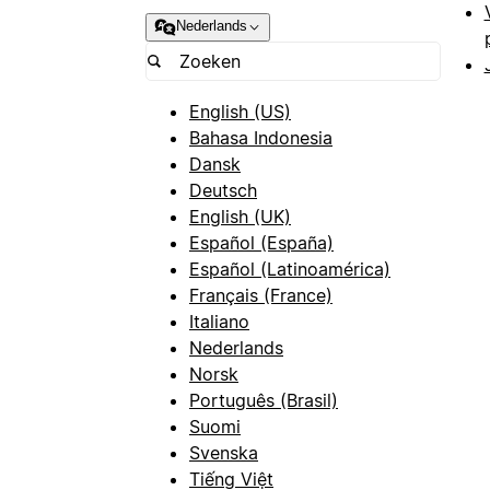
Nederlands
English (US)
Bahasa Indonesia
Dansk
Deutsch
English (UK)
Español (España)
Español (Latinoamérica)
Français (France)
Italiano
Nederlands
Norsk
Português (Brasil)
Suomi
Svenska
Tiếng Việt