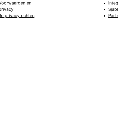
Voorwaarden en
Integ
privacy
Sjab
Je privacyrechten
Part