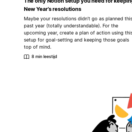
The only Notion setup you need for keepin
New Year’s resolutions
Maybe your resolutions didn’t go as planned thi
past year (totally understandable). For the
upcoming year, create a plan of action using thi
setup for goal-setting and keeping those goals
top of mind.
8 min leestijd