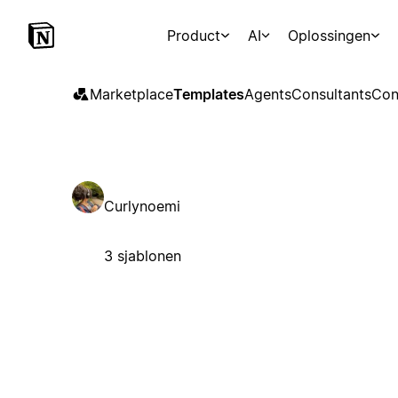
Product
AI
Oplossingen
Marketplace
Templates
Agents
Consultants
Con
Curlynoemi
3 sjablonen