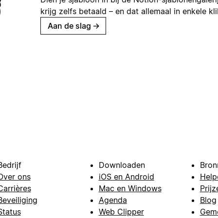
krijg zelfs betaald – en dat allemaal in enkele kl
Aan de slag
→
Bedrijf
Downloaden
Bron
Over ons
iOS en Android
Help
Carrières
Mac en Windows
Prijz
Beveiliging
Agenda
Blog
Status
Web Clipper
Gem