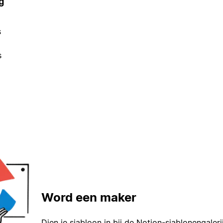
g
s
s
Word een maker
Dien je sjabloon in bij de Notion-sjablonengaleri