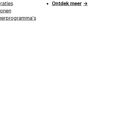
raties
Ontdek meer
→
lonen
nerprogramma's