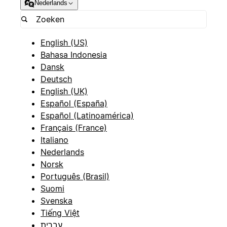
Nederlands
English (US)
Bahasa Indonesia
Dansk
Deutsch
English (UK)
Español (España)
Español (Latinoamérica)
Français (France)
Italiano
Nederlands
Norsk
Português (Brasil)
Suomi
Svenska
Tiếng Việt
עברית