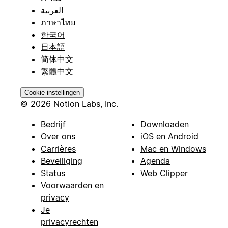
العربية
ภาษาไทย
한국어
日本語
简体中文
繁體中文
Cookie-instellingen
© 2026 Notion Labs, Inc.
Bedrijf
Downloaden
Over ons
iOS en Android
Carrières
Mac en Windows
Beveiliging
Agenda
Status
Web Clipper
Voorwaarden en
privacy
Je
privacyrechten