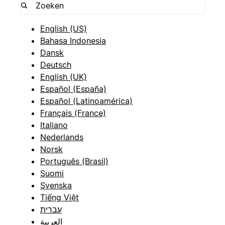
English (US)
Bahasa Indonesia
Dansk
Deutsch
English (UK)
Español (España)
Español (Latinoamérica)
Français (France)
Italiano
Nederlands
Norsk
Português (Brasil)
Suomi
Svenska
Tiếng Việt
עברית
العربية