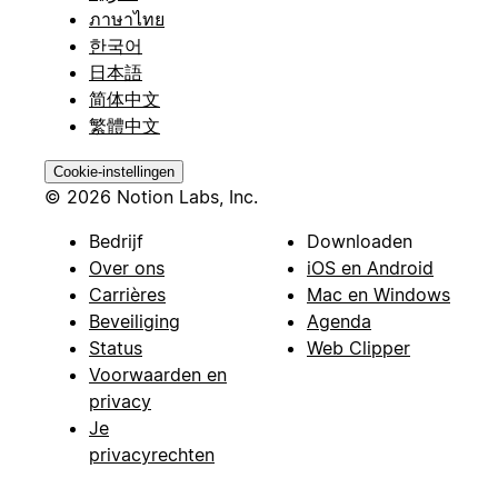
ภาษาไทย
한국어
日本語
简体中文
繁體中文
Cookie-instellingen
© 2026 Notion Labs, Inc.
Bedrijf
Downloaden
Over ons
iOS en Android
Carrières
Mac en Windows
Beveiliging
Agenda
Status
Web Clipper
Voorwaarden en
privacy
Je
privacyrechten