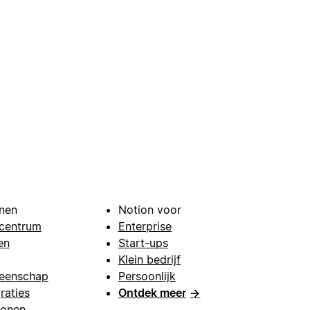
nen
Notion voor
centrum
Enterprise
en
Start-ups
Klein bedrijf
eenschap
Persoonlijk
raties
Ontdek meer
→
lonen