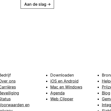
Aan de slag
→
Bedrijf
Downloaden
Bron
Over ons
iOS en Android
Help
Carrières
Mac en Windows
Prijz
Beveiliging
Agenda
Blog
Status
Web Clipper
Gem
Voorwaarden en
Integ
privacy
Sjab