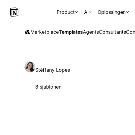
Product
AI
Oplossingen
Marketplace
Templates
Agents
Consultants
Con
Stéffany Lopes
8 sjablonen