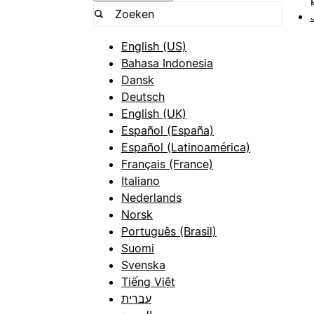
English (US)
Bahasa Indonesia
Dansk
Deutsch
English (UK)
Español (España)
Español (Latinoamérica)
Français (France)
Italiano
Nederlands
Norsk
Português (Brasil)
Suomi
Svenska
Tiếng Việt
עברית