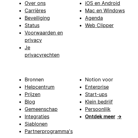
Over ons
iOS en Android
Carrières
Mac en Windows
Beveiliging
Agenda
Status
Web Clipper
Voorwaarden en
privacy
Je
privacyrechten
Bronnen
Notion voor
Helpcentrum
Enterprise
Prijzen
Start-ups
Blog
Klein bedrijf
Gemeenschap
Persoonlijk
Integraties
Ontdek meer
→
Sjablonen
Partnerprogramma's