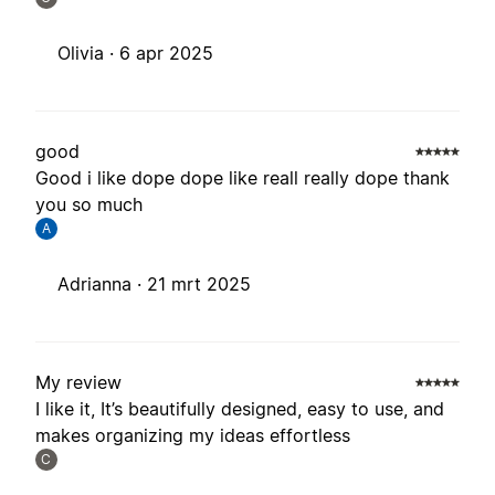
Olivia ·
6 apr 2025
good
Good i like dope dope like reall really dope thank
you so much
A
Adrianna ·
21 mrt 2025
My review
I like it, It’s beautifully designed, easy to use, and
makes organizing my ideas effortless
C