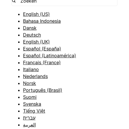
English (US)
Bahasa Indonesia
Dansk
Deutsch
English (UK)
Español (España)
Español (Latinoamérica)
Français (France)
Italiano
Nederlands
Norsk
Português (Brasil)
Suomi
Svenska
Tiếng Việt
עברית
العربية