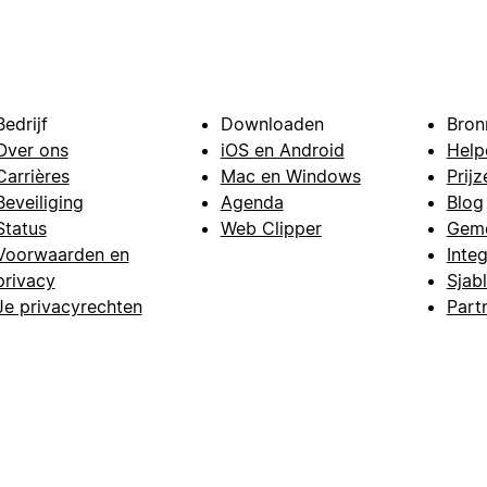
Bedrijf
Downloaden
Bron
Over ons
iOS en Android
Help
Carrières
Mac en Windows
Prijz
Beveiliging
Agenda
Blog
Status
Web Clipper
Gem
Voorwaarden en
Integ
privacy
Sjab
Je privacyrechten
Part