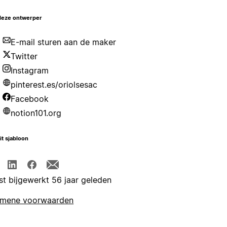
deze ontwerper
E-mail sturen aan de maker
Twitter
Instagram
pinterest.es/oriolsesac
Facebook
notion101.org
it sjabloon
st bijgewerkt 56 jaar geleden
emene voorwaarden