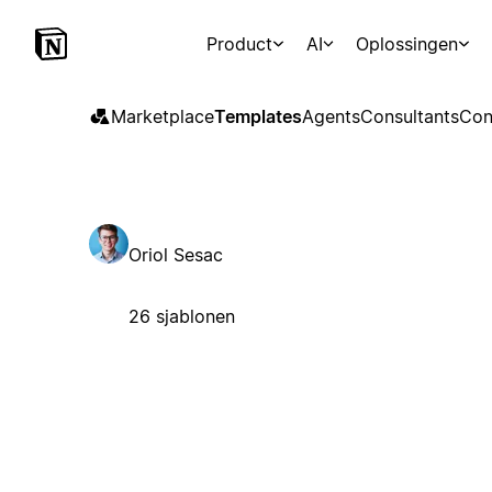
Product
AI
Oplossingen
Marketplace
Templates
Agents
Consultants
Con
Oriol Sesac
26 sjablonen