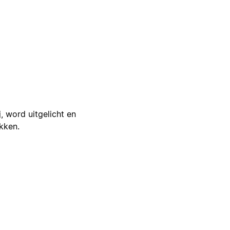
j, word uitgelicht en
ikken.