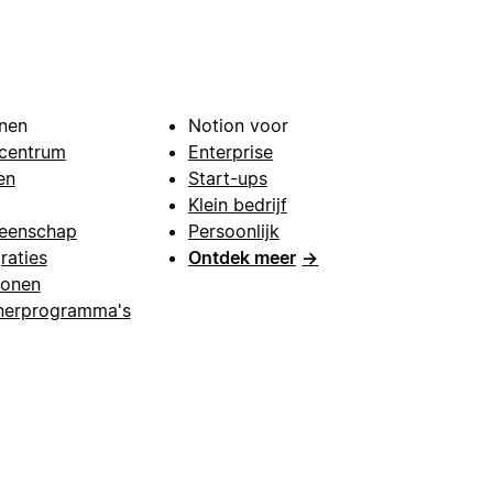
nen
Notion voor
centrum
Enterprise
en
Start-ups
Klein bedrijf
eenschap
Persoonlijk
raties
Ontdek meer
→
lonen
nerprogramma's