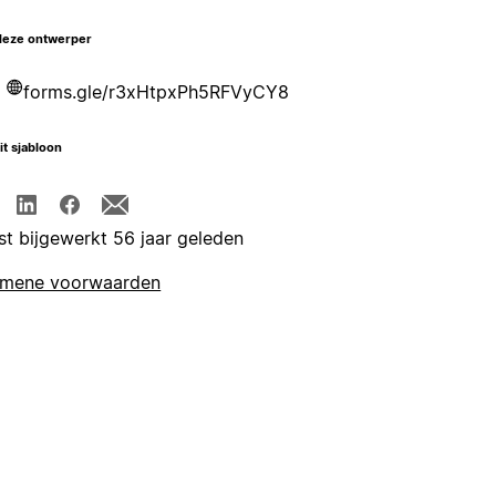
deze ontwerper
forms.gle/r3xHtpxPh5RFVyCY8
it sjabloon
st bijgewerkt 56 jaar geleden
emene voorwaarden