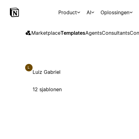
Product
AI
Oplossingen
Marketplace
Templates
Agents
Consultants
Con
L
Luiz Gabriel
12 sjablonen