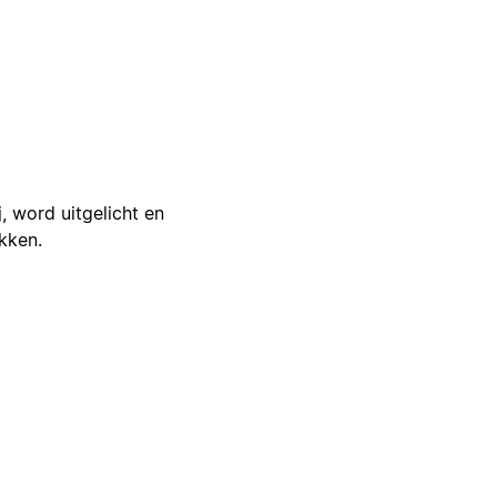
j, word uitgelicht en
ikken.