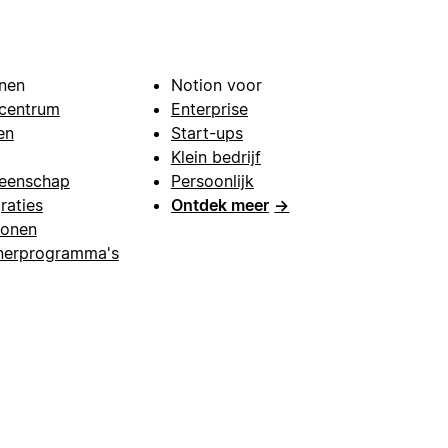
nen
Notion voor
centrum
Enterprise
en
Start-ups
Klein bedrijf
eenschap
Persoonlijk
raties
Ontdek meer
→
lonen
nerprogramma's