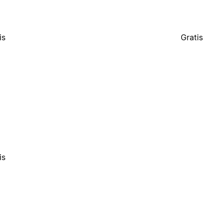
is
Gratis
is