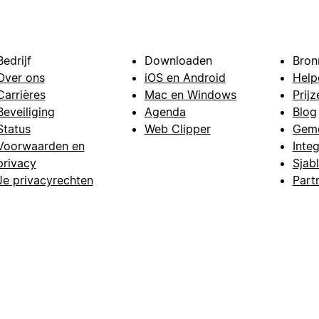
Bedrijf
Downloaden
Bron
Over ons
iOS en Android
Help
Carrières
Mac en Windows
Prijz
Beveiliging
Agenda
Blog
Status
Web Clipper
Gem
Voorwaarden en
Integ
privacy
Sjab
Je privacyrechten
Part