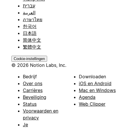
עברית
العربية
ภาษาไทย
한국어
日本語
简体中文
繁體中文
Cookie-instellingen
© 2026 Notion Labs, Inc.
Bedrijf
Downloaden
Over ons
iOS en Android
Carrières
Mac en Windows
Beveiliging
Agenda
Status
Web Clipper
Voorwaarden en
privacy
Je