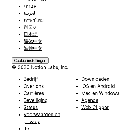
עברית
العربية
ภาษาไทย
한국어
日本語
简体中文
繁體中文
Cookie-instellingen
© 2026 Notion Labs, Inc.
Bedrijf
Downloaden
Over ons
iOS en Android
Carrières
Mac en Windows
Beveiliging
Agenda
Status
Web Clipper
Voorwaarden en
privacy
Je