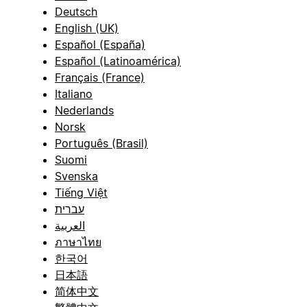
Deutsch
English (UK)
Español (España)
Español (Latinoamérica)
Français (France)
Italiano
Nederlands
Norsk
Português (Brasil)
Suomi
Svenska
Tiếng Việt
עברית
العربية
ภาษาไทย
한국어
日本語
简体中文