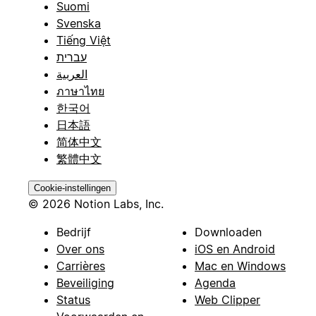
Suomi
Svenska
Tiếng Việt
עברית
العربية
ภาษาไทย
한국어
日本語
简体中文
繁體中文
Cookie-instellingen
© 2026 Notion Labs, Inc.
Bedrijf
Downloaden
Over ons
iOS en Android
Carrières
Mac en Windows
Beveiliging
Agenda
Status
Web Clipper