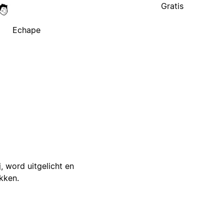
Gratis
Echape
j, word uitgelicht en
ikken.