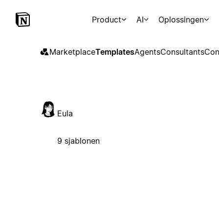
Product
AI
Oplossingen
Marketplace
Templates
Agents
Consultants
Con
Eula
9 sjablonen