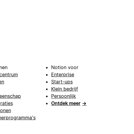
nen
Notion voor
centrum
Enterprise
en
Start-ups
Klein bedrijf
eenschap
Persoonlijk
raties
Ontdek meer
→
lonen
nerprogramma's