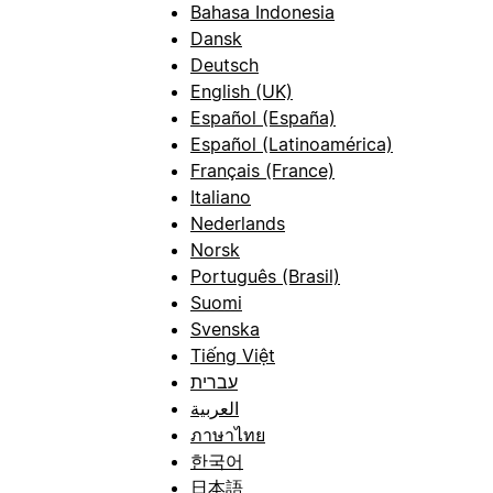
Bahasa Indonesia
Dansk
Deutsch
English (UK)
Español (España)
Español (Latinoamérica)
Français (France)
Italiano
Nederlands
Norsk
Português (Brasil)
Suomi
Svenska
Tiếng Việt
עברית
العربية
ภาษาไทย
한국어
日本語