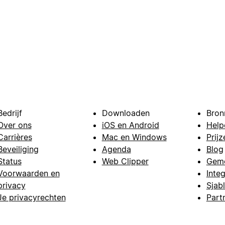
Bedrijf
Downloaden
Bron
Over ons
iOS en Android
Help
Carrières
Mac en Windows
Prijz
Beveiliging
Agenda
Blog
Status
Web Clipper
Gem
Voorwaarden en
Integ
privacy
Sjab
Je privacyrechten
Part