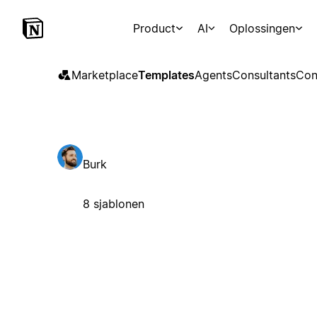
Product
AI
Oplossingen
Marketplace
Templates
Agents
Consultants
Con
Burk
8 sjablonen