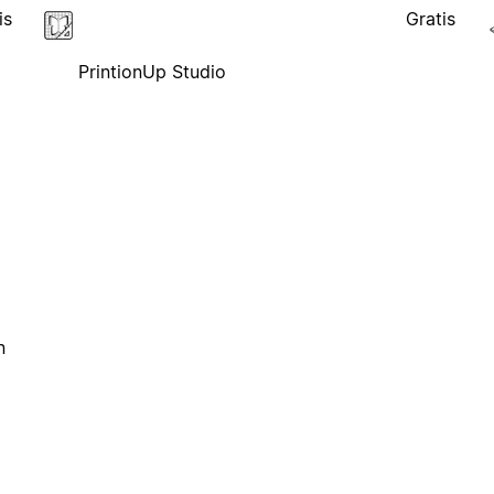
is
Gratis
PrintionUp Studio
n