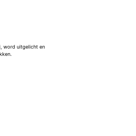
j, word uitgelicht en
ikken.