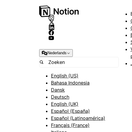
Nederlands
English (US)
Bahasa Indonesia
Dansk
Deutsch
English (UK)
Español (España)
Español (Latinoamérica)
Français (France)