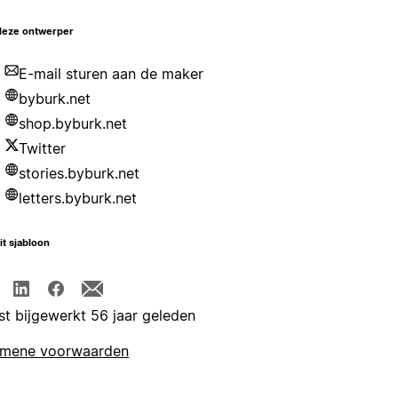
deze ontwerper
E-mail sturen aan de maker
byburk.net
shop.byburk.net
Twitter
stories.byburk.net
letters.byburk.net
it sjabloon
st bijgewerkt 56 jaar geleden
emene voorwaarden