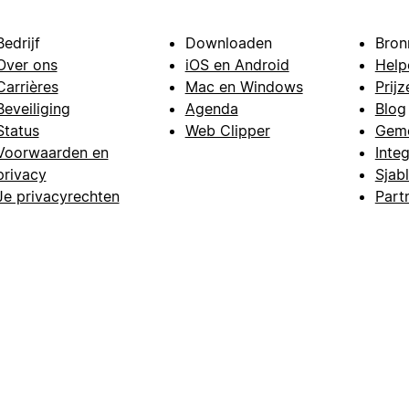
Bedrijf
Downloaden
Bron
Over ons
iOS en Android
Help
Carrières
Mac en Windows
Prijz
Beveiliging
Agenda
Blog
Status
Web Clipper
Gem
Voorwaarden en
Integ
privacy
Sjab
Je privacyrechten
Part