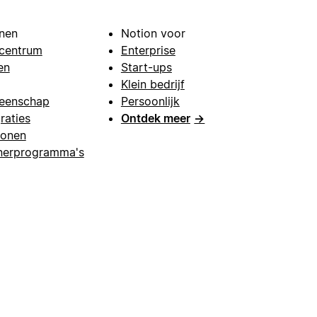
nen
Notion voor
centrum
Enterprise
en
Start-ups
Klein bedrijf
eenschap
Persoonlijk
raties
Ontdek meer
→
lonen
nerprogramma's