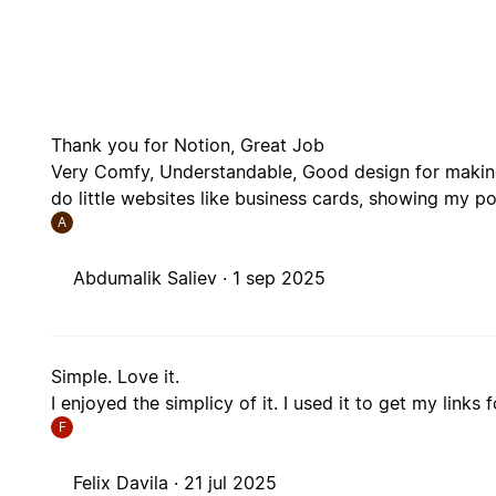
Thank you for Notion, Great Job
Very Comfy, Understandable, Good design for making 
do little websites like business cards, showing my po
A
Abdumalik Saliev ·
1 sep 2025
Simple. Love it.
I enjoyed the simplicy of it. I used it to get my links 
F
Felix Davila ·
21 jul 2025