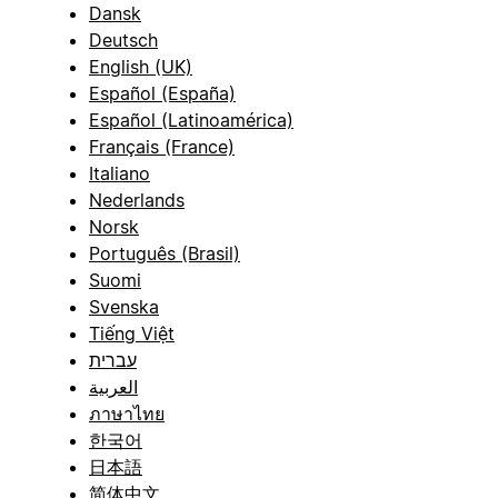
Dansk
Deutsch
English (UK)
Español (España)
Español (Latinoamérica)
Français (France)
Italiano
Nederlands
Norsk
Português (Brasil)
Suomi
Svenska
Tiếng Việt
עברית
العربية
ภาษาไทย
한국어
日本語
简体中文