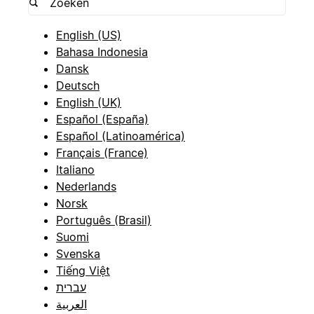
English (US)
Bahasa Indonesia
Dansk
Deutsch
English (UK)
Español (España)
Español (Latinoamérica)
Français (France)
Italiano
Nederlands
Norsk
Português (Brasil)
Suomi
Svenska
Tiếng Việt
עברית
العربية