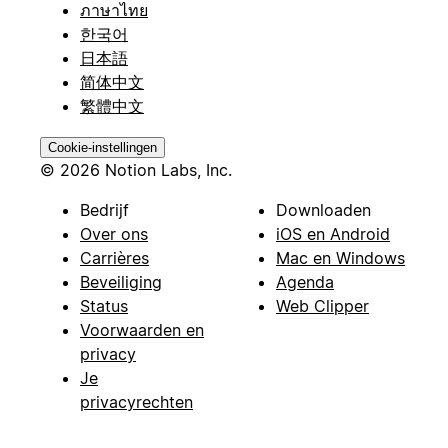
ภาษาไทย
한국어
日本語
简体中文
繁體中文
Cookie-instellingen
© 2026 Notion Labs, Inc.
Bedrijf
Downloaden
Over ons
iOS en Android
Carrières
Mac en Windows
Beveiliging
Agenda
Status
Web Clipper
Voorwaarden en
privacy
Je
privacyrechten