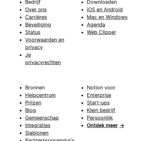
Bedrijf
Downloaden
Over ons
iOS en Android
Carrières
Mac en Windows
Beveiliging
Agenda
Status
Web Clipper
Voorwaarden en
privacy
Je
privacyrechten
Bronnen
Notion voor
Helpcentrum
Enterprise
Prijzen
Start-ups
Blog
Klein bedrijf
Gemeenschap
Persoonlijk
Integraties
Ontdek meer
→
Sjablonen
Partnerprogramma's