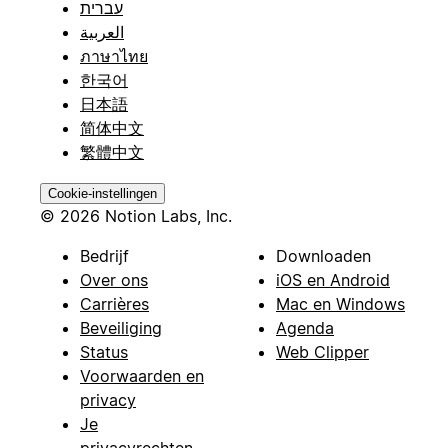
עברית
العربية
ภาษาไทย
한국어
日本語
简体中文
繁體中文
Cookie-instellingen
© 2026 Notion Labs, Inc.
Bedrijf
Downloaden
Over ons
iOS en Android
Carrières
Mac en Windows
Beveiliging
Agenda
Status
Web Clipper
Voorwaarden en
privacy
Je
privacyrechten