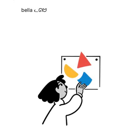
bella ᓚᘏᗢ