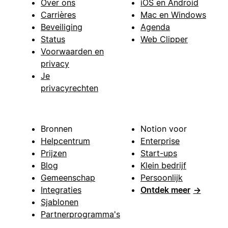
Over ons
iOS en Android
Carrières
Mac en Windows
Beveiliging
Agenda
Status
Web Clipper
Voorwaarden en
privacy
Je
privacyrechten
Bronnen
Notion voor
Helpcentrum
Enterprise
Prijzen
Start-ups
Blog
Klein bedrijf
Gemeenschap
Persoonlijk
Integraties
Ontdek meer
→
Sjablonen
Partnerprogramma's